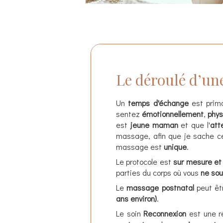
Le déroulé d’un
Un
temps d'échange
est primo
sentez
émotionnellement
,
phy
est
jeune maman
et que l'
att
massage, afin que je sache c
massage est
unique
.
Le protocole est
sur mesure et
parties du corps où vous
ne so
Le
massage postnatal
peut êt
ans environ)
.
Le soin
Reconnexion
est une r