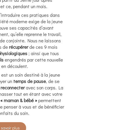
et ce, pendant un mois.
 d’introduire ces pratiques dans
ciété moderne exige de la jeune
ouve ses capacités d’avant
nt, qu’elle reprenne le travail,
de conjointe. Nous ne laissons
ps de
récupérer
de ces 9 mois
hysiologiques
; ainsi que tous
els
engendrés par cette nouvelle
i en découlent.
est un soin destiné à la jeune
oyer un
temps de pause
, de se
e
reconnecter
avec son corps. La
 masser tout en étant avec votre
 « maman & bébé »
permettent
de penser à vous et de bénéficier
nfaits du soin.
 savoir plus