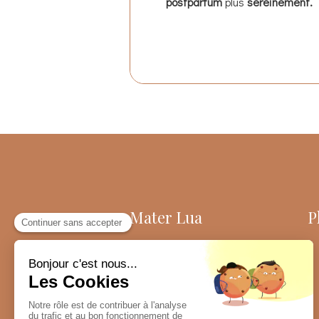
postpartum
plus
sereinement.
Mater Lua
P
Massothérapeute spécialisée en
bien-être féminin
, Cynthia Girardot
accueille les femmes
uniquement à Serris (secteur Val
d'Europe).