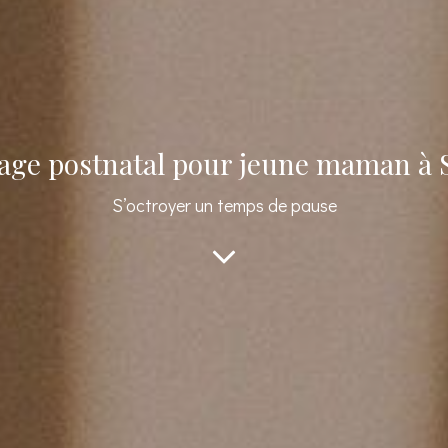
age postnatal pour jeune maman à S
S’octroyer un temps de pause