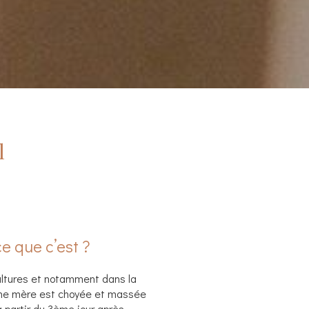
l
ce que c’est ?
ltures et notamment dans la
eune mère est choyée et massée
 partir du 3ème jour après