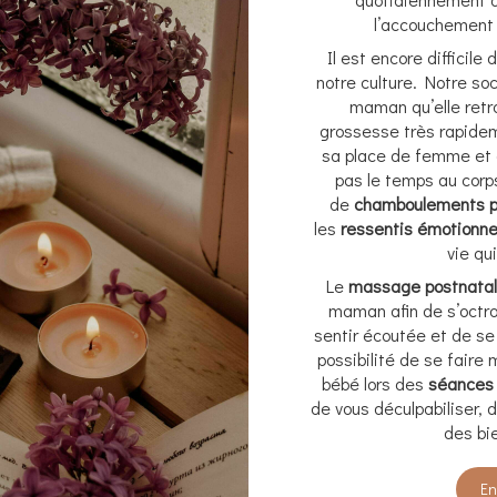
l’accouchement 
Il est encore difficile
notre culture. Notre so
maman qu’elle retr
grossesse très rapideme
sa place de femme et 
pas le temps au cor
de
chamboulements p
les
ressentis émotionn
vie qu
Le
massage postnatal
maman afin de s’octr
sentir écoutée et de s
possibilité de se faire
bébé lors des
séances
de vous déculpabiliser, 
des bie
En