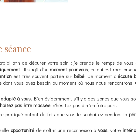
e séance
rdial afin de débuter votre soin : je prends le temps de vo
siquement
. Il s'agit d'un
moment pour vous
, ce qui est rare lorsqu
ention
est très souvent portée sur
bébé
. Ce moment d'
écoute b
e dont vous avez besoin au moment où nous nous rencontrons. 
 adapté à vous.
Bien évidemment, s'il y a des zones que vous s
uhaitez pas être massée
, n'hésitez pas à m'en faire part.
re pratiqué autant de fois que vous le souhaitez pendant la
pér
éelle
opportunité
de s'offrir une reconnexion à
vous
, votre
intério