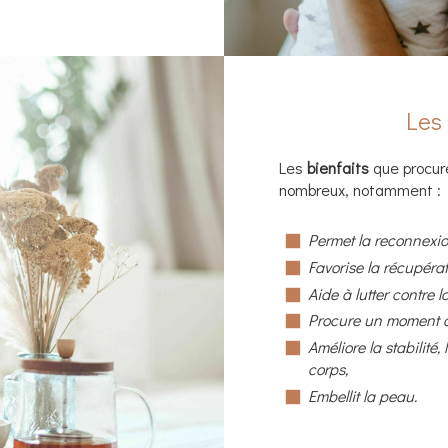
Les 
Les
bienfaits
que procure
nombreux, notamment :
Permet la reconnexio
Favorise la récupérat
Aide à lutter contre 
Procure un moment d
Améliore la stabilité,
corps,
Embellit la peau.