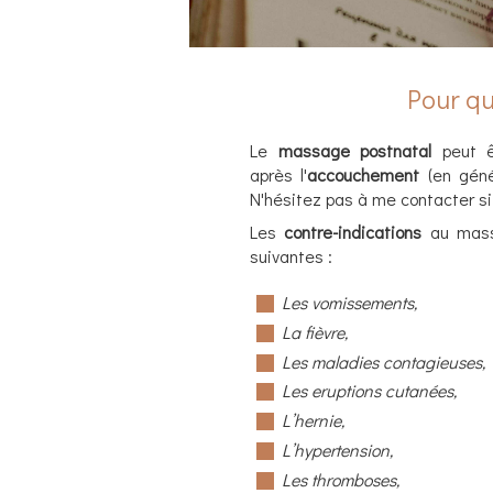
Pour qu
Le
massage postnatal
peut ê
après l'
accouchement
(en génér
N'hésitez pas à me contacter si
Les
contre-indications
au massa
suivantes :
Les vomissements,
La fièvre,
Les maladies contagieuses,
Les eruptions cutanées,
L’hernie,
L’hypertension,
Les thromboses,